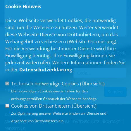
Cookie-Hinweis
Diese Webseite verwendet Cookies, die notwendig
sind, um die Webseite zu nutzen. Weiter verwendet
diese Webseite Dienste von Drittanbietern, um das
Einwilligungserklärung
*
Webangebot zu verbessern (Website-Optmierung).
Für die Verwendung bestimmter Dienste wird Ihre
Bitte geben Sie den Code
Einwilligung benötigt. Ihre Einwilligung können Sie
ein:
jederzeit widerrufen. Weitere Informationen finden Sie
in der
Datenschutzerklärung
.
Technisch notwendige Cookies (
Übersicht
)
* Pflichtfeld
Die notwendigen Cookies werden allein für den
ordnungsgemäßen Gebrauch der Webseite benötigt.
Cookies von Drittanbietern (
Übersicht
)
Zur Optimierung unserer Webseite binden wir Dienste und
© ALEX DOROW, MdL
Angebote von Drittanbietern ein.
ABGEORDNETENBÜRO |
IMPRESSUM
|
DATENSCHUTZ
|
KONTAKT
|
PRESSEBILD