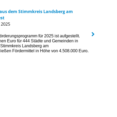
aus dem Stimmkreis Landsberg am
Einblick
st
Besucher
 2025
D
er Land
derungsprogramm für 2025 ist aufgestellt.
Dorow hat
nen Euro für 444 Städte und Gemein­den in
Maximilia
n Stimmkreis Landsberg am
Eching un
ließen Fördermittel in Höhe von 4.508.000 Euro.
einen Ein