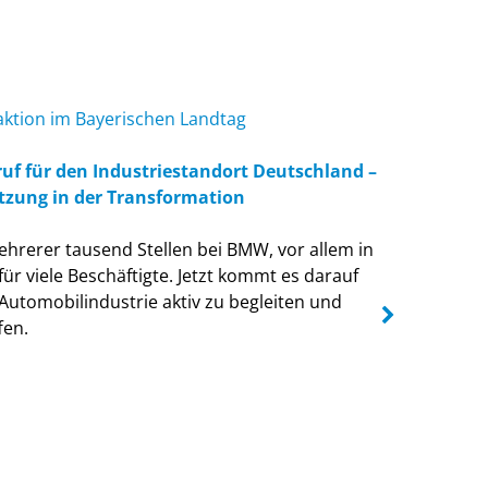
aktion im Bayerischen Landtag
28.07.202
f für den Industriestandort Deutschland –
CSU-Frak
tzung in der Transformation
Wohnqual
Schutz d
rerer tausend Stellen bei BMW, vor allem in
für viele Beschäftigte. Jetzt kommt es darauf
Der Minis
Automobilindustrie aktiv zu begleiten und
Wohnqual
fen.
Abbau vo
eine stär
Behindert
bekannt a
Bürokrati
Heimbewo
ausdrückl