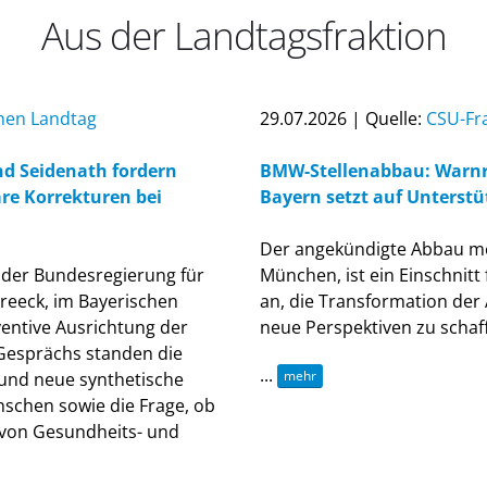
Aus der Landtagsfraktion
chen Landtag
29.07.2026 | Quelle:
CSU-Fr
nd Seidenath fordern
BMW-Stellenabbau: Warnru
re Korrekturen bei
Bayern setzt auf Unterstü
Der angekündigte Abbau meh
der Bundesregierung für
München, ist ein Einschnitt 
treeck, im Bayerischen
an, die Transformation der 
ventive Ausrichtung der
neue Perspektiven zu schaf
 Gesprächs standen die
...
mehr
und neue synthetische
nschen sowie die Frage, ob
 von Gesundheits- und