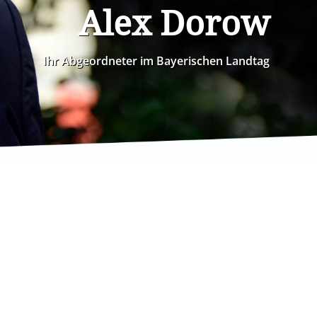
Alex Dorow
Ihr Abgeordneter im Bayerischen Landtag
04.02.202