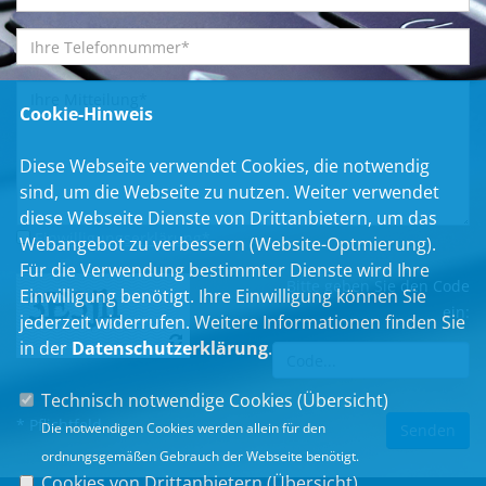
Cookie-Hinweis
Diese Webseite verwendet Cookies, die notwendig
sind, um die Webseite zu nutzen. Weiter verwendet
diese Webseite Dienste von Drittanbietern, um das
Einwilligungserklärung
*
Webangebot zu verbessern (Website-Optmierung).
Für die Verwendung bestimmter Dienste wird Ihre
Bitte geben Sie den Code
Einwilligung benötigt. Ihre Einwilligung können Sie
ein:
jederzeit widerrufen. Weitere Informationen finden Sie
in der
Datenschutzerklärung
.
Technisch notwendige Cookies (
Übersicht
)
* Pflichtfeld
Die notwendigen Cookies werden allein für den
ordnungsgemäßen Gebrauch der Webseite benötigt.
Cookies von Drittanbietern (
Übersicht
)