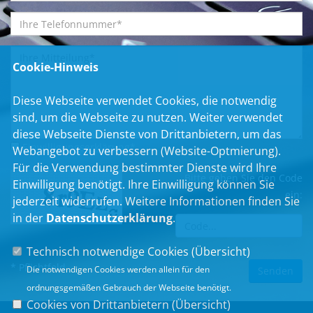
Cookie-Hinweis
Diese Webseite verwendet Cookies, die notwendig
sind, um die Webseite zu nutzen. Weiter verwendet
diese Webseite Dienste von Drittanbietern, um das
Einwilligungserklärung
*
Webangebot zu verbessern (Website-Optmierung).
Für die Verwendung bestimmter Dienste wird Ihre
Bitte geben Sie den Code
Einwilligung benötigt. Ihre Einwilligung können Sie
ein:
jederzeit widerrufen. Weitere Informationen finden Sie
in der
Datenschutzerklärung
.
Technisch notwendige Cookies (
Übersicht
)
* Pflichtfeld
Die notwendigen Cookies werden allein für den
ordnungsgemäßen Gebrauch der Webseite benötigt.
Cookies von Drittanbietern (
Übersicht
)